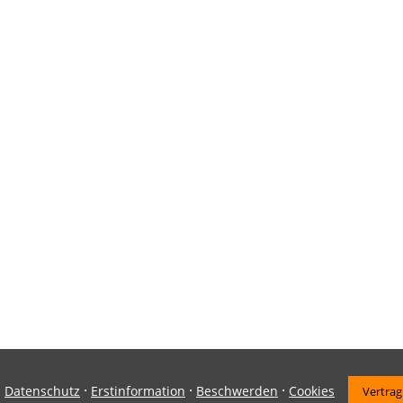
·
·
·
·
Datenschutz
Erstinformation
Beschwerden
Cookies
Vertrag